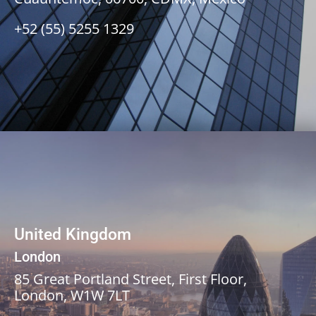
+52 (55) 5255 1329
United Kingdom
London
85 Great Portland Street, First Floor,
London, W1W 7LT