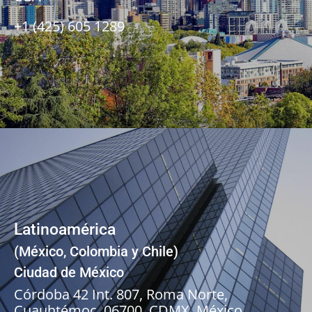
+1 (425) 605 1289
Latinoamérica
(México, Colombia y Chile)
Ciudad de México
Córdoba 42 Int. 807, Roma Norte,
Cuauhtémoc, 06700, CDMX, México