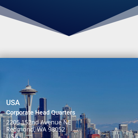
USA
Corporate Head Quarters
2205 152nd Avenue NE
Redmond, WA 98052
USA