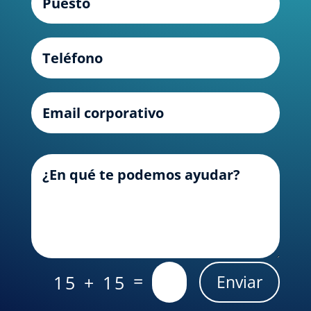
=
15 + 15
Enviar