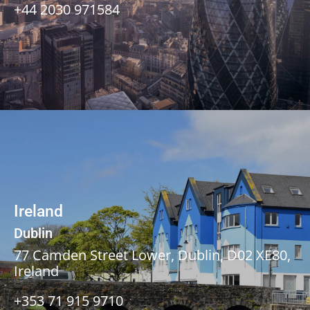
+44 2030 971584
Ireland
Dublin
77 Camden Street Lower,
Dublin, D02 XE80,
Ireland
+353 71 915 9710